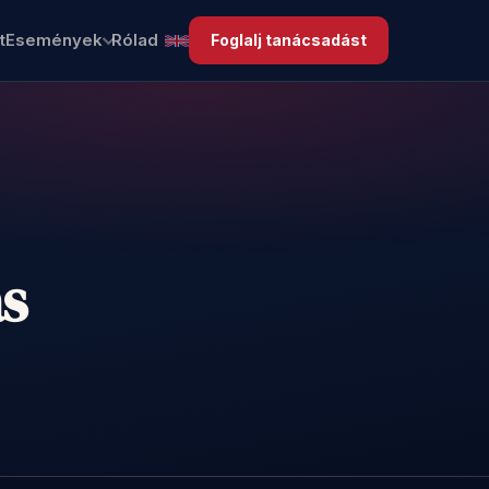
t
Események
Rólad
Foglalj tanácsadást
s