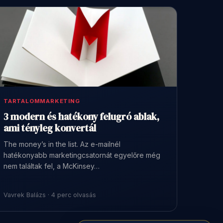
TARTALOMMARKETING
3 modern és hatékony felugró ablak,
ami tényleg konvertál
The money’s in the list. Az e-mailnél
hatékonyabb marketingcsatornát egyelőre még
nem találtak fel, a McKinsey…
Vavrek Balázs · 4 perc olvasás