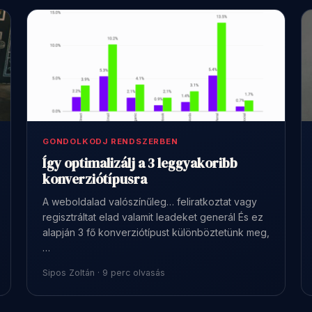
GONDOLKODJ RENDSZERBEN
Így optimalizálj a 3 leggyakoribb
konverziótípusra
A weboldalad valószínűleg… feliratkoztat vagy
regisztráltat elad valamit leadeket generál És ez
alapján 3 fő konverziótípust különböztetünk meg,
…
Sipos Zoltán · 9 perc olvasás