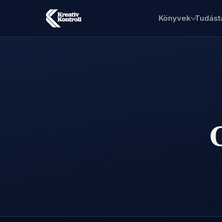
Könyvek
Tudást