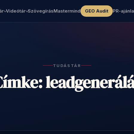
ár
Videótár
Szövegírás
Mastermind
GEO Audit
PR-ajánla
TUDÁSTÁR
Címke: leadgenerálá