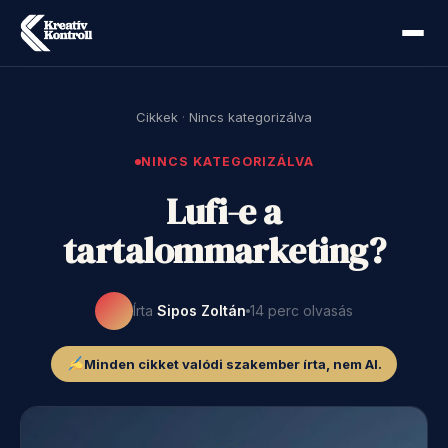
Cikkek
·
Nincs kategorizálva
NINCS KATEGORIZÁLVA
Lufi-e a
tartalommarketing?
Írta
Sipos Zoltán
14 perc olvasás
Minden cikket valódi szakember írta, nem AI.