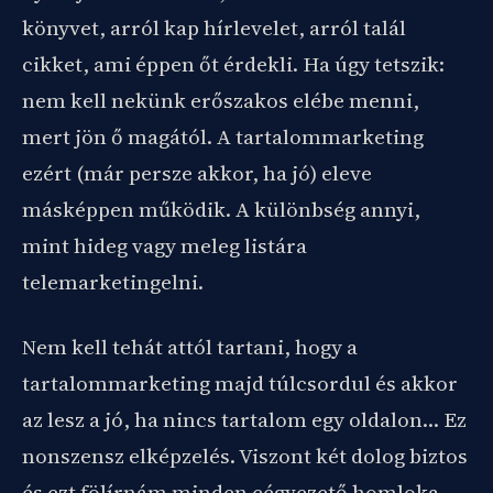
könyvet, arról kap hírlevelet, arról talál
cikket, ami éppen őt érdekli. Ha úgy tetszik:
nem kell nekünk erőszakos elébe menni,
mert jön ő magától. A tartalommarketing
ezért (már persze akkor, ha jó) eleve
másképpen működik. A különbség annyi,
mint hideg vagy meleg listára
telemarketingelni.
Nem kell tehát attól tartani, hogy a
tartalommarketing majd túlcsordul és akkor
az lesz a jó, ha nincs tartalom egy oldalon… Ez
nonszensz elképzelés. Viszont két dolog biztos
és ezt fölírnám minden cégvezető homloka