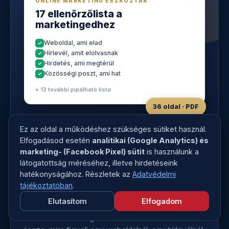
ONLINE MARKETING ESZKÖZTÁR
17 ellenőrzőlista a
marketingedhez
Weboldal, ami elad
Hírlevél, amit elolvasnak
Hirdetés, ami megtérül
Közösségi poszt, ami hat
+ 13 további pipálható lista
36 oldal · PDF
Ez az oldal a működéshez szükséges sütiket használ.
Elfogadásod esetén
analitikai (Google Analytics) és
INGYENES LETÖLTÉS
marketing- (Facebook Pixel) sütit
is használunk a
látogatottság méréséhez, illetve hirdetéseink
17 ellenőrzőlista, hogy a
hatékonyságához. Részletek az
Adatvédelmi
marketingedből semmi fontos
tájékoztatóban
.
ne maradjon ki
Elutasítom
Elfogadom
Az Online Marketing Eszköztár 36 oldalon szedi