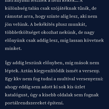
hátrányban lesznek a nem kékek… A
különbség talán csak szójátéknak tűnik, de
rámutat arra, hogy szinte alig lesz, aki nem
jön velünk. A bekékítés plusz munkát,
többletköltséget okozhat nekünk, de nagy
előnyünk csak addig lesz, míg lassan követnek
minket.
Így addig leszünk előnyben, míg mások nem
léptek. Aztán kiegyenlítődik ismét a verseny.
Egy kkv nem fog tudni a multival versenyezni:
ahogy eddig sem adott ki sok kis üzlet
katalógust, úgy a kisebb oldalak sem fognak
portálrendszereket építeni.