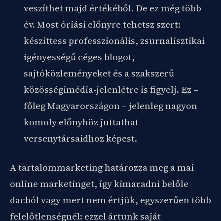
veszíthet majd értékéből. De ez még több
év. Most óriási előnyre tehetsz szert:
készíttess professzionális, zsurnalisztikai
igényességű céges blogot,
sajtóközleményeket és a szakszerű
közösségimédia-jelenlétre is figyelj. Ez –
főleg Magyarországon – jelenleg nagyon
komoly előnyhöz juttathat
versenytársaidhoz képest.
A tartalommarketing határozza meg a mai
online marketinget, így kimaradni belőle
dacból vagy mert nem értjük, egyszerűen több
felelőtlenségnél: ezzel ártunk saját