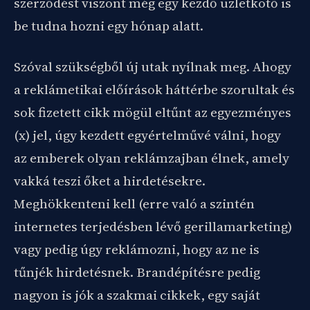
szerződést viszont még egy kezdő üzletkötő is
be tudna hozni egy hónap alatt.
Szóval szükségből új utak nyílnak meg. Ahogy
a reklámetikai előírások háttérbe szorultak és
sok fizetett cikk mögül eltűnt az egyezményes
(x) jel, úgy kezdett egyértelművé válni, hogy
az emberek olyan reklámzajban élnek, amely
vakká teszi őket a hirdetésekre.
Meghökkenteni kell (erre való a szintén
internetes terjedésben lévő gerillamarketing)
vagy pedig úgy reklámozni, hogy az ne is
tűnjék hirdetésnek. Brandépítésre pedig
nagyon is jók a szakmai cikkek, egy saját