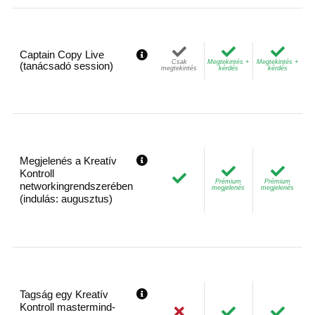
Captain Copy Live
Csak
Megtekintés +
Megtekintés +
(tanácsadó session)
megtekintés
kérdés
kérdés
Megjelenés a Kreatív
Kontroll
Prémium
Prémium
networkingrendszerében
megjelenés
megjelenés
(indulás: augusztus)
Tagság egy Kreatív
Kontroll mastermind-