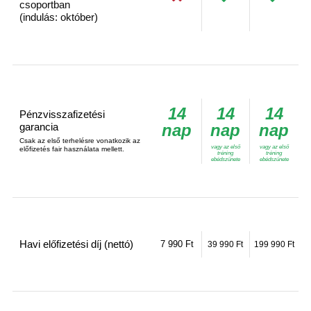
csoportban
(indulás: október)
14
14
14
Pénzvisszafizetési
nap
nap
nap
garancia
Csak az első terhelésre vonatkozik az
vagy az első
vagy az első
előfizetés fair használata mellett.
tréning
tréning
ebédszünete
ebédszünete
Havi előfizetési díj (nettó)
7 990 Ft
39 990 Ft
199 990 Ft