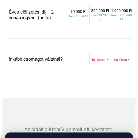
399 900 Ft
1 999 900 Ft
Éves előfizetési díj – 2
79 900 Ft
havi 33 325
havi ~166 660
havi 6 658 Ft
hónap ingyen! (nettó)
Ft
Ft
Inkább csomagot váltanál?
Ezt kérem
Ezt kérem
Az oldalt a Kreatív Kontroll Kft. készítette.
1131 Budapest, Szent László út 101–