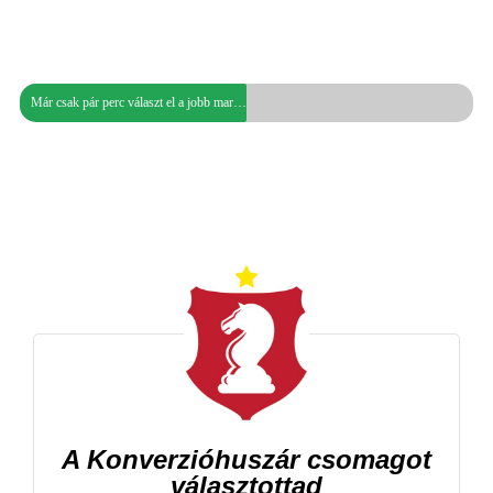
Már csak pár perc választ el a jobb marketingtől...
A Konverzióhuszár csomagot
választottad