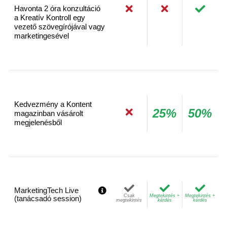
Havonta 2 óra konzultáció
a Kreatív Kontroll egy
vezető szövegírójával vagy
marketingesével
Kedvezmény a Kontent
25%
50%
magazinban vásárolt
megjelenésből
MarketingTech Live
Csak
Megtekintés +
Megtekintés +
(tanácsadó session)
megtekintés
kérdés
kérdés