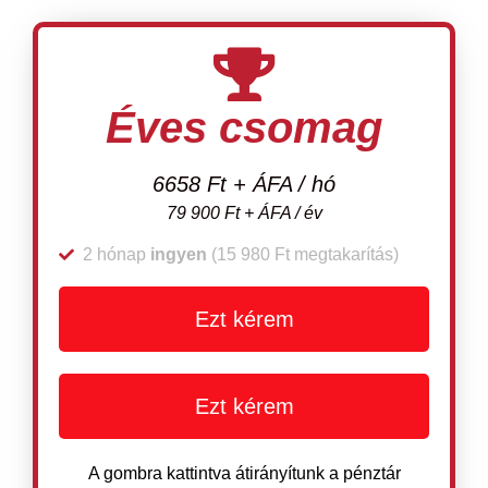
Éves csomag
6658 Ft + ÁFA / hó
79 900 Ft + ÁFA / év
2 hónap
ingyen
(15 980 Ft megtakarítás)
Ezt kérem
Ezt kérem
A gombra kattintva átirányítunk a pénztár