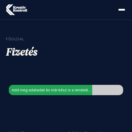
FŐOLDAL
Fizetés
Add meg adataidat és már kész is a rendelés...