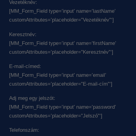
Vezetéknév:
[MM_Form_Field type=’input’ name=’lastName’
customAttributes=’placeholder=”Vezetéknév”‘]
Keresztnév:
[MM_Form_Field type=’input’ name=’firstName’
customAttributes=’placeholder=”Keresztnév”‘]
E-mail-címed:
[MM_Form_Field type=’input’ name=’email’
customAttributes=’placeholder=”E-mail-cím”‘]
Adj meg egy jelszót:
[MM_Form_Field type=’input’ name=’password’
customAttributes=’placeholder=”Jelszó”‘]
Telefonszám: