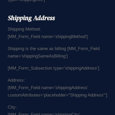
Shipping Address
Shipping Method:
[MM_Form_Field name=’shippingMethod’]
Shipping is the same as billing [MM_Form_Field
name=’shippingSameAsBilling’]
[MM_Form_Subsection type=’shippingAddress’]
Address:
[MM_Form_Field name=’shippingAddress’
customAttributes=’placeholder=”Shipping Address”‘]
City:
[MM_Form_Field name=’shippingCity’