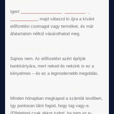
előfizetni?
Igen!
Ide kattintva add meg a közösségi
adószámodat
, majd válaszd ki újra a kívánt
előfizetési csomagot vagy terméket, és már
áfatartalom nélkül vásárolhatod meg.
Tudok átutalással fizetni?
Sajnos nem. Az előfizetést azért építjük
bankkártyára, mert neked és nekünk is ez a
kényelmes – és ez a legmodernebb megoldás.
Mi van, ha elfelejtem, hogy tag vagyok?
Minden hónapban megkapod a számlát levélben,
így pontosan látni fogod, hogy tag vagy-e.
(Elfelejteni csak akkor tudod, ha sem az e-