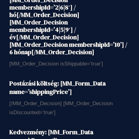
membershipId=’2|6|8′] /
hó[/MM_Order_Decision]
[MM_Order_Decision
membershipId=’4|5|9′] /
év[/MM_Order_Decision]
[MM_Order_Decision membershipId=’10’] /
6 hónap[/MM_Order_Decision]
[MM_Order_Decision isShippable=’true’]
Postázási költség:
[MM_Form_Data
name=’shippingPrice’]
[/MM_Order_Decision] [MM_Order_Decision
isDiscounted=’true’]
Kedvezmény:
[MM_Form_Data