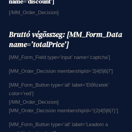
name=’discount’]
[/MM_Order_Decision]
Bruttó végösszeg:
[MM_Form_Data
name=’totalPrice’]
[MM_Form_Field type=’input’ name=’captcha’]
[MM_Order_Decision membershipId=’2|4|5|6|7′]
[MM_Form_Button type=’all’ label=’Előfizetek’
color=’red’]
[/MM_Order_Decision]
[MM_Order_Decision membershipId=’!(2|4|5|6|7)’]
[MM_Form_Button type=’all’ label=’Leadom a