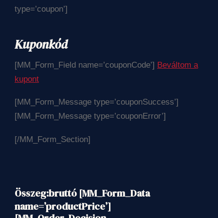
type=’coupon’]
Kuponkód
[MM_Form_Field name=’couponCode’]
Beváltom a
kupont
[MM_Form_Message type=’couponSuccess’]
[MM_Form_Message type=’couponError’]
[/MM_Form_Section]
Összeg:
bruttó [MM_Form_Data
name=’productPrice’]
[MM_Order_Decision