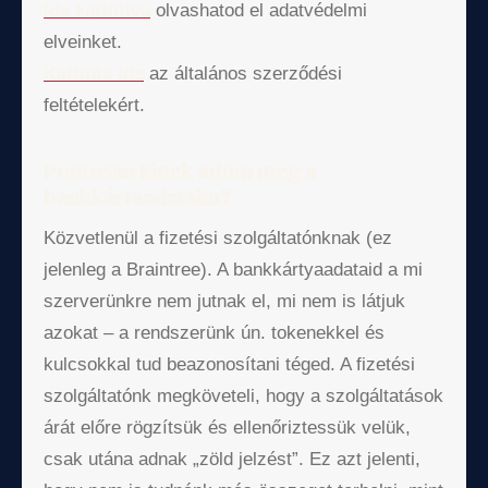
Ide kattintva
olvashatod el adatvédelmi
elveinket.
Kattints ide
az általános szerződési
feltételekért.
Pontosan kinek adom meg a
bankkártaadataim?
Közvetlenül a fizetési szolgáltatónknak (ez
jelenleg a Braintree). A bankkártyaadataid a mi
szerverünkre nem jutnak el, mi nem is látjuk
azokat – a rendszerünk ún. tokenekkel és
kulcsokkal tud beazonosítani téged. A fizetési
szolgáltatónk megköveteli, hogy a szolgáltatások
árát előre rögzítsük és ellenőriztessük velük,
csak utána adnak „zöld jelzést”. Ez azt jelenti,