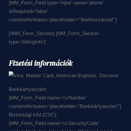
[MM_Form_Field type=’input’ name=’phone’
isRequired=’false’
customAttributes=’placeholder=”Telefonszámod”‘]
[/MM_Form_Section] [MM_Form_Section
type=’billingInfo’]
Fizetési információk
Bankkártyaszám:
[MM_Form_Field name=’ccNumber’
customAttributes=’placeholder=”Bankkártyaszám”‘]
Biztonsági kód (CVC):
[MM_Form_Field name=’ccSecurityCode’