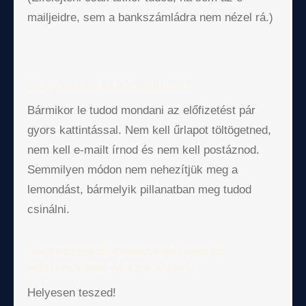
mailjeidre, sem a bankszámládra nem nézel rá.)
Hogyan néz ki a lemondás?
Bármikor le tudod mondani az előfizetést pár
gyors kattintással. Nem kell űrlapot töltögetned,
nem kell e-mailt írnod és nem kell postáznod.
Semmilyen módon nem nehezítjük meg a
lemondást, bármelyik pillanatban meg tudod
csinálni.
Szeretném alaposan elolvasni az
adatvédelmit és az ÁSZF-et.
Helyesen teszed!