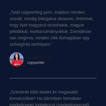
„Total copywriting porn, imádom minden
szavát, mindig bólogatva olvasom, örömmel,
hogy ilyet magyarul olvashatok, magyar
példákkal, esettanulmányokkal. Zseniálisan
van megírva, minden cikk önmagában egy
szövegírás-tanfolyam.”
Kádár Tímea
copywriter
„Szeretnél több leadet és magasabb
konverziókat? Ha bármilyen formában
marketinggel foglalkozol (marketingvezető,