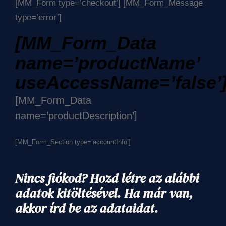
[MM_Form type=’checkout’] [MM_Form_Message
type=’error’]
[MM_Form_Data
name=’productName’
useAccessName=’false’
[MM_Form_Data
name=’productDescription’]
[MM_Form_Section type=’accountInfo’]
Nincs fiókod? Hozd létre az alábbi
adatok kitöltésével. Ha már van,
akkor írd be az adataidat.