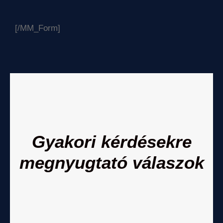
[/MM_Form]
Gyakori kérdésekre
megnyugtató válaszok