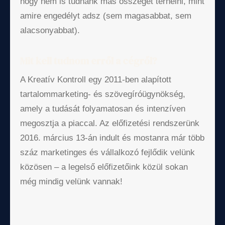
hogy nem is tudnánk más összeget terhelni, mint
amire engedélyt adsz (sem magasabbat, sem
alacsonyabbat).
Mit kell tudnom erről a cégről?
A Kreatív Kontroll egy 2011-ben alapított
tartalommarketing- és szövegíróügynökség,
amely a tudását folyamatosan és intenzíven
megosztja a piaccal. Az előfizetési rendszerünk
2016. március 13-án indult és mostanra már több
száz marketinges és vállalkozó fejlődik velünk
közösen – a legelső előfizetőink közül sokan
még mindig velünk vannak!