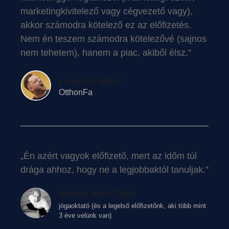
marketingkivitelező vagy cégvezető vagy),
akkor számodra kötelező ez az előfizetés.
Nem én teszem számodra kötelezővé (sajnos
nem tehetem), hanem a piac, akiből élsz.”
Losonczi János
OtthonFa
„Én azért vagyok előfizető, mert az időm túl
drága ahhoz, hogy ne a legjobbaktól tanuljak.”
Vadász Ákos Tullió
jógaoktató (és a legelső előfizetőnk, aki több mint
3 éve velünk van)