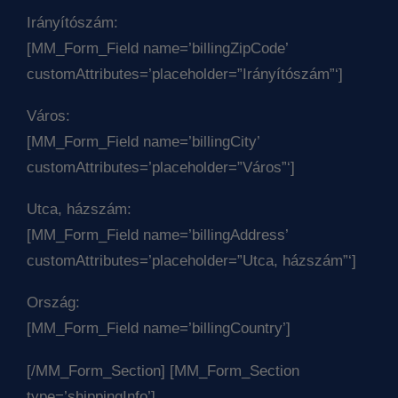
Irányítószám:
[MM_Form_Field name=’billingZipCode’
customAttributes=’placeholder=”Irányítószám”‘]
Város:
[MM_Form_Field name=’billingCity’
customAttributes=’placeholder=”Város”‘]
Utca, házszám:
[MM_Form_Field name=’billingAddress’
customAttributes=’placeholder=”Utca, házszám”‘]
Ország:
[MM_Form_Field name=’billingCountry’]
[/MM_Form_Section] [MM_Form_Section
type=’shippingInfo’]