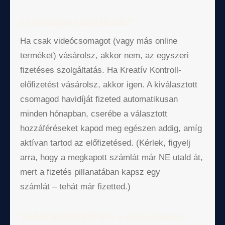
Ez havidíjas szolgáltatás?
Ha csak videócsomagot (vagy más online
terméket) vásárolsz, akkor nem, az egyszeri
fizetéses szolgáltatás. Ha Kreatív Kontroll-
előfizetést vásárolsz, akkor igen. A kiválasztott
csomagod havidíját fizeted automatikusan
minden hónapban, cserébe a választott
hozzáféréseket kapod meg egészen addig, amíg
aktívan tartod az előfizetésed. (Kérlek, figyelj
arra, hogy a megkapott számlát már NE utald át,
mert a fizetés pillanatában kapsz egy
számlát – tehát már fizetted.)
Tudok külföldről (EU-s adószámmal)