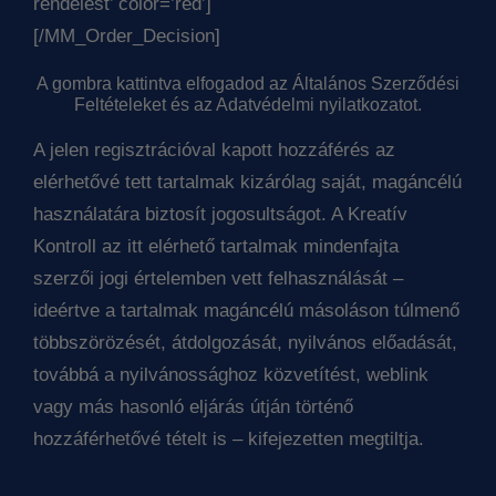
rendelést’ color=’red’]
[/MM_Order_Decision]
A gombra kattintva elfogadod az Általános Szerződési
Feltételeket és az Adatvédelmi nyilatkozatot.
A jelen regisztrációval kapott hozzáférés az
elérhetővé tett tartalmak kizárólag saját, magáncélú
használatára biztosít jogosultságot. A Kreatív
Kontroll az itt elérhető tartalmak mindenfajta
szerzői jogi értelemben vett felhasználását –
ideértve a tartalmak magáncélú másoláson túlmenő
többszörözését, átdolgozását, nyilvános előadását,
továbbá a nyilvánossághoz közvetítést, weblink
vagy más hasonló eljárás útján történő
hozzáférhetővé tételt is – kifejezetten megtiltja.