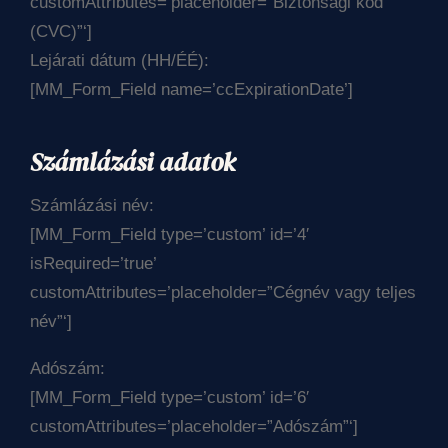
customAttributes=’placeholder=”Biztonsági kód
(CVC)”‘]
Lejárati dátum (HH/ÉÉ):
[MM_Form_Field name=’ccExpirationDate’]
Számlázási adatok
Számlázási név:
[MM_Form_Field type=’custom’ id=’4′
isRequired=’true’
customAttributes=’placeholder=”Cégnév vagy teljes
név”‘]
Adószám:
[MM_Form_Field type=’custom’ id=’6′
customAttributes=’placeholder=”Adószám”‘]