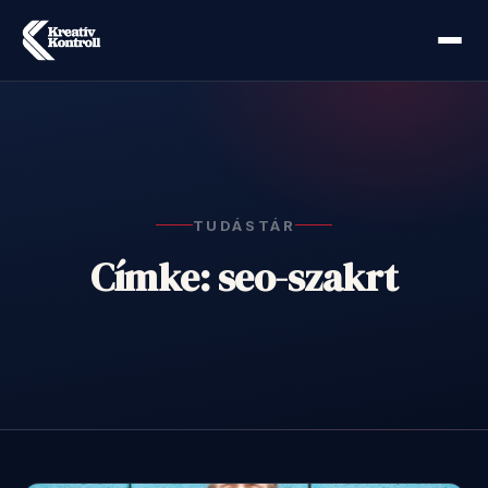
TUDÁSTÁR
Címke: seo-szakrt