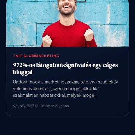
TARTALOMMARKETING
972%-os látogatottságnövelés egy céges
bloggal
Undorít, hogy a marketingszakma tele van szubjektív
véleményekkel és „szerintem így működik”
szakmaiatlan habzásokkal, melyek mögé…
Vavrek Balázs · 6 perc olvasás