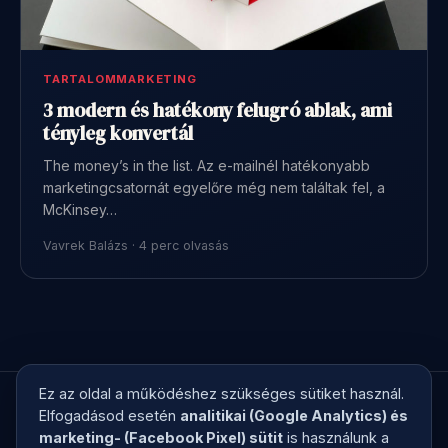
TARTALOMMARKETING
3 modern és hatékony felugró ablak, ami
tényleg konvertál
The money’s in the list. Az e-mailnél hatékonyabb
marketingcsatornát egyelőre még nem találtak fel, a
McKinsey…
Vavrek Balázs · 4 perc olvasás
Ez az oldal a működéshez szükséges sütiket használ.
Elfogadásod esetén
analitikai (Google Analytics) és
marketing- (Facebook Pixel) sütit
is használunk a