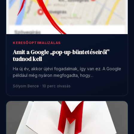
KERESŐOPTIMALIZÁLÁS
Amit a Google „pop-up-büntetéseiről”
tudnod kell
Ha új év, akkor újévi fogadalmak, így van ez. A Google
például még nyáron megfogadta, hogy…
Sólyom Bence · 10 perc olvasás