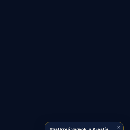
×
Szia! Kreó vagyok, a Kreatív