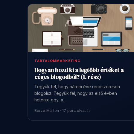
TARTALOMMARKETING
Hogyan hozd ki a legtöbb értéket a
céges blogodból? (1. rész)
Tegyük fel, hogy három éve rendszeresen
blogolsz. Tegyük fel, hogy az első évben
hetente egy, a…
Berze Márton · 17 perc olvasás