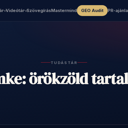
ár
Videótár
Szövegírás
Mastermind
GEO Audit
PR-ajánla
TUDÁSTÁR
ke: örökzöld tart