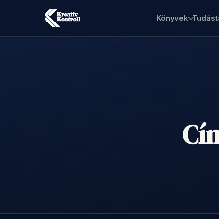
Könyvek
Tudást
Cím