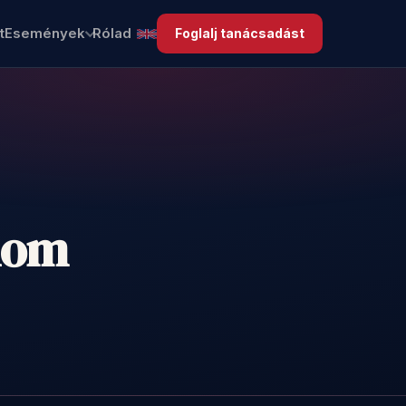
t
Események
Rólad
Foglalj tanácsadást
alom