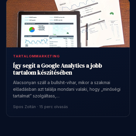
TARTALOMMARKETING
Így segít a Google Analytics a jobb
tartalom készítésében
Alacsonyan száll a bullshit-vihar, mikor a szakmai
előadásban azt találja mondani valaki, hogy „minőségi
tartalmat” szolgáltass,…
Sipos Zoltán · 15 perc olvasás